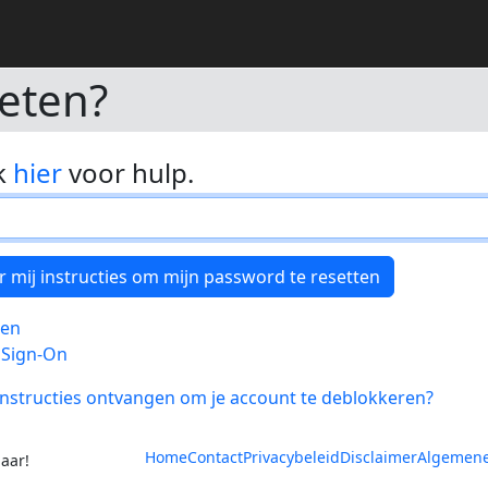
eten?
k
hier
voor hulp.
gen
 Sign-On
nstructies ontvangen om je account te deblokkeren?
Home
Contact
Privacybeleid
Disclaimer
Algemene
aar!